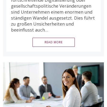
gesellschaftspolitische Veränderungen
Für interessierte
Führungskräfte und
sind Unternehmen einem enormen und
Personaler aller
ständigen Wandel ausgesetzt. Dies führt
Branchen
zu großen Unsicherheiten und
beeinflusst auch…
Jetzt
READ MORE
informieren und bestellen